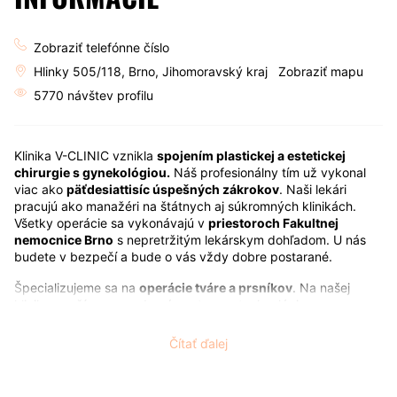
Zobraziť telefónne číslo
Hlinky 505/118, Brno, Jihomoravský kraj
Zobraziť mapu
5770 návštev profilu
Klinika V-CLINIC vznikla
spojením plastickej a estetickej
chirurgie s gynekológiou.
Náš profesionálny tím už vykonal
viac ako
päťdesiattisíc úspešných zákrokov
. Naši lekári
pracujú ako manažéri na štátnych aj súkromných klinikách.
Všetky operácie sa vykonávajú v
priestoroch Fakultnej
nemocnice Brno
s nepretržitým lekárskym dohľadom. U nás
budete v bezpečí a bude o vás vždy dobre postarané.
Špecializujeme sa na
operácie tváre a prsníkov
. Na našej
klinike používame moderné postupy a technológie.
Máme bohaté skúsenosti s
plastickou operáciou pošvy
Čítať ďalej
(vaginoplastikou), ako aj s úpravou pošvového vchodu
alebo
labioplastikou.
S nami sa raz a navždy zbavíte problémov,
ktoré vás už dlho trápia. Podporíme vás vo vašom rozhodnutí.